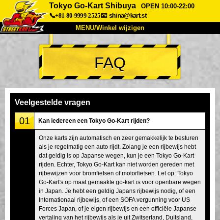
Tokyo Go-Kart Shibuya
OPEN 10:00-22:00
📞+81-80-9999-2525
📧
shina@kart.st
MENU/Winkel wijzigen
TOP
FAQ
Over
Specificaties
Prijzen
Toegang
Ervaringen
FAQ
Bedrijf
Boekingen
Veelgestelde vragen
Winkel wijzigen
01
Kan iedereen een Tokyo Go-Kart rijden?
Tokyo Shinagawa
Tokyo Akihabara#1
Onze karts zijn automatisch en zeer gemakkelijk te besturen
als je regelmatig een auto rijdt. Zolang je een rijbewijs hebt
Tokyo Akihabara#2
Tokyo Shibuya
dat geldig is op Japanse wegen, kun je een Tokyo Go-Kart
Tokyo Shibuya Annex
Tokyo Bay
rijden. Echter, Tokyo Go-Kart kan niet worden gereden met
rijbewijzen voor bromfietsen of motorfietsen. Let op: Tokyo
Tokyo Asakusa
Osaka
Go-Kart's op maat gemaakte go-kart is voor openbare wegen
in Japan. Je hebt een geldig Japans rijbewijs nodig, of een
Okinawa
Internationaal rijbewijs, of een SOFA vergunning voor US
Forces Japan, of je eigen rijbewijs en een officiële Japanse
vertaling van het rijbewijs als je uit Zwitserland, Duitsland,