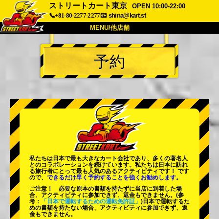
ストリートカート東京
OPEN 10:00-22:00
📞+81-80-2277-2277
📧
shina@kart.st
MENU/他店舗
トップ
予約
概要
車両
価格
アクセス
評価
FAQ
会社
予約
他店舗
東京 品川
東京 秋葉原 #1
東京 秋葉原 #2
東京 渋谷
私たちは日本で最も大きなカート会社であり、
多くの著名人
東京 渋谷アネックス
東京ベイ
とのコラボレーションを続けています。私たちは日本に訪れ
る旅行者にとって
最も人気のあるアクティビティ
です！ です
ので、
できるだけ早く予約することを強くお勧めします。
東京 浅草
大阪
ご注意！ 必要な原本の書類を持たずに当店に到着した場
合、アクティビティに参加できず、返金もできません。
(参
沖縄
考：
「日本で運転するための運転免許証」
)日本で運転するた
めの書類を持たない場合、アクティビティに参加できず、返
金もできません。