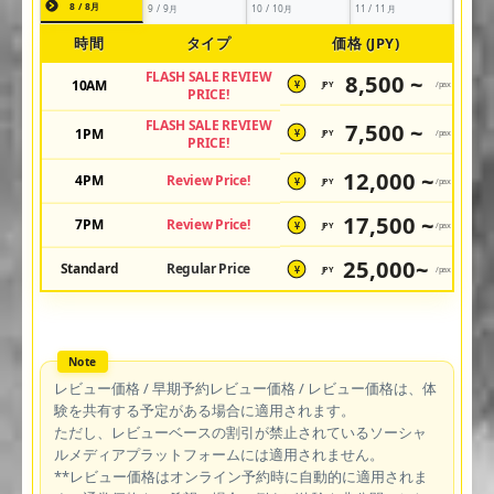
8 / 8月
9 / 9月
10 / 10月
11 / 11月
時間
タイプ
価格 (JPY)
FLASH SALE REVIEW
8,500 ~
10AM
JPY
/pax
¥
PRICE!
FLASH SALE REVIEW
7,500 ~
1PM
JPY
/pax
¥
PRICE!
12,000 ~
4PM
Review Price!
JPY
/pax
¥
17,500 ~
7PM
Review Price!
JPY
/pax
¥
25,000~
Standard
Regular Price
JPY
/pax
¥
レビュー価格 / 早期予約レビュー価格 / レビュー価格は、体
験を共有する予定がある場合に適用されます。
ただし、レビューベースの割引が禁止されているソーシャ
ルメディアプラットフォームには適用されません。
**レビュー価格はオンライン予約時に自動的に適用されま