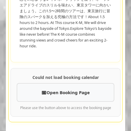
エアドライブのスリルを味わい、東京タワーに向かい
ましょう。この1.5〜2時間のツアーは、東京旅行に冒
険のスパークを加える究極の方法です！About 1.5
hours to 2 hours. At This course K-M, We will drive
around the bayside of Tokyo.Explore Tokyo’s bayside
like never before! The K-M course combines
stunning views and crowd cheers for an exciting 2-
hour ride.
Could not load booking calendar
Open Booking Page
Please use the button above to access the booking page